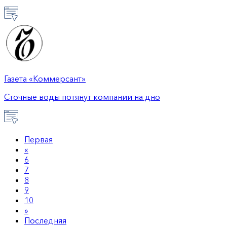
Газета «Коммерсант»
Сточные воды потянут компании на дно
Первая
«
6
7
8
9
10
»
Последняя