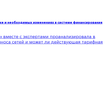
ике и необходимых изменениях в системе финансирования
а» вместе с экспертами проанализировала в
зноса сетей и может ли действующая тарифная