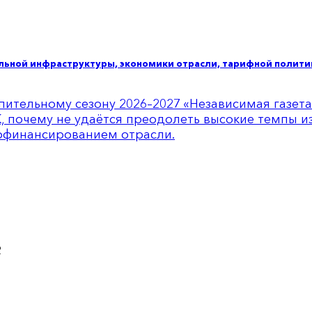
альной инфраструктуры, экономики отрасли, тарифной полит
пительному сезону 2026–2027 «Независимая газет
, почему не удаётся преодолеть высокие темпы и
офинансированием отрасли.
2