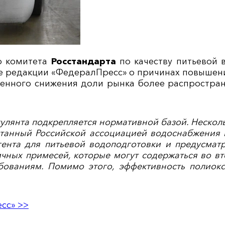
о комитета
Росстандарта
по качеству питьевой
е редакции «ФедералПресс» о причинах повышени
енного снижения доли рынка более распространё
агулянта подкрепляется нормативной базой. Неско
танный Российской ассоциацией водоснабжения и
гента для питьевой водоподготовки и предусмат
ичных примесей, которые могут содержаться во в
бованиям. Помимо этого, эффективность полио
сс» >>