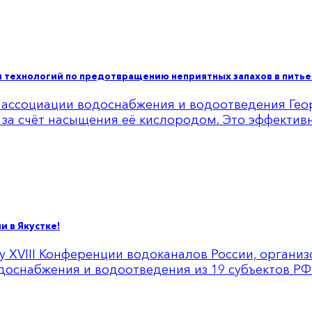
технологий по предотвращению неприятных запахов в питье
 ассоциации водоснабжения и водоотведения Ге
за счёт насыщения её кислородом. Это эффектив
и в Якустке!
оту XVIII Конференции водоканалов России, орган
оснабжения и водоотведения из 19 субъектов РФ. 