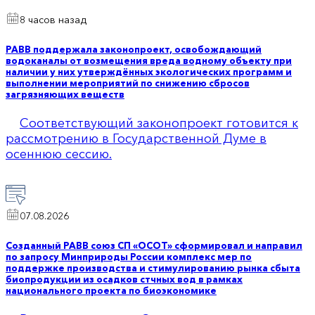
8 часов назад
РАВВ поддержала законопроект, освобождающий
водоканалы от возмещения вреда водному объекту при
наличии у них утверждённых экологических программ и
выполнении мероприятий по снижению сбросов
загрязняющих веществ
Соответствующий законопроект готовится к
рассмотрению в Государственной Думе в
осеннюю сессию.
07.08.2026
Созданный РАВВ союз СП «ОСОТ» сформировал и направил
по запросу Минприроды России комплекс мер по
поддержке производства и стимулированию рынка сбыта
биопродукции из осадков стчных вод в рамках
национального проекта по биоэкономике