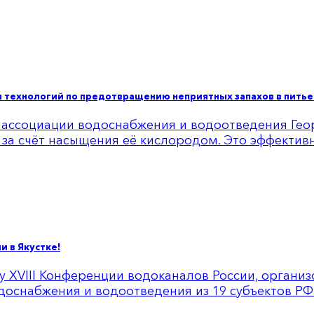
технологий по предотвращению неприятных запахов в питье
 ассоциации водоснабжения и водоотведения Ге
за счёт насыщения её кислородом. Это эффектив
и в Якустке!
оту XVIII Конференции водоканалов России, орган
оснабжения и водоотведения из 19 субъектов РФ. 