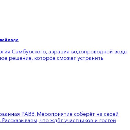
вой воде
оргия Самбурского, аэрация водопроводной воды
ное решение, которое сможет устранить
изованная РАВВ. Мероприятие соберёт на своей
Рассказываем, что ждёт участников и гостей