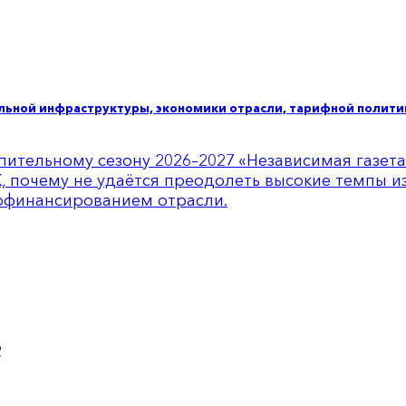
альной инфраструктуры, экономики отрасли, тарифной полит
пительному сезону 2026–2027 «Независимая газет
, почему не удаётся преодолеть высокие темпы и
офинансированием отрасли.
2